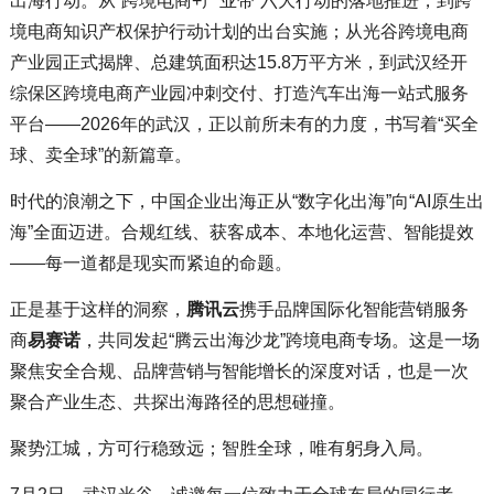
出海行动
。从“跨境电商+产业带”六大行动的落地推进
，到跨
境电商知识产权保护行动计划的出台实施
；从光谷跨境电商
产业园正式揭牌、总建筑面积达15.8万平方米
，到武汉经开
综保区跨境电商产业园冲刺交付、打造汽车出海一站式服务
平台
——2026年的武汉，正以前所未有的力度，书写着“买全
球、卖全球”的新篇章
。
时代的浪潮之下，中国企业出海正从“数字化出海”向“AI原生出
海”全面迈进
。合规红线、获客成本、本地化运营、智能提效
——每一道都是现实而紧迫的命题。
正是基于这样的洞察，
腾讯云
携手品牌国际化智能营销服务
商
易赛诺
，共同发起“腾云出海沙龙”跨境电商专场
。这是一场
聚焦安全合规、品牌营销与智能增长的深度对话，也是一次
聚合产业生态、共探出海路径的思想碰撞。
聚势江城，方可行稳致远
；智胜全球，唯有躬身入局。